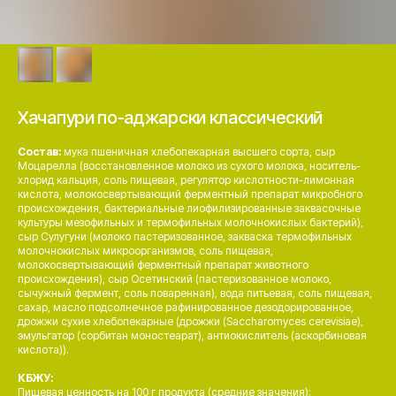
Хачапури по-аджарски классический
Состав:
мука пшеничная хлебопекарная высшего сорта, сыр
Моцарелла (восстановленное молоко из сухого молока, носитель-
хлорид кальция, соль пищевая, регулятор кислотности-лимонная
кислота, молокосвертывающий ферментный препарат микробного
происхождения, бактериальные лиофилизированные заквасочные
культуры мезофильных и термофильных молочнокислых бактерий),
сыр Сулугуни (молоко пастеризованное, закваска термофильных
молочнокислых микроорганизмов, соль пищевая,
молокосвертывающий ферментный препарат животного
происхождения), сыр Осетинский (пастеризованное молоко,
сычужный фермент, соль поваренная), вода питьевая, соль пищевая,
сахар, масло подсолнечное рафинированное дезодорированное,
дрожжи сухие хлебопекарные (дрожжи (Saccharomyces cerevisiae),
эмульгатор (сорбитан моностеарат), антиокислитель (аскорбиновая
кислота)).
КБЖУ:
Пищевая ценность на 100 г продукта (средние значения):