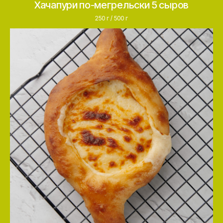
Хачапури по-мегрельски 5 сыров
250 г / 500 г