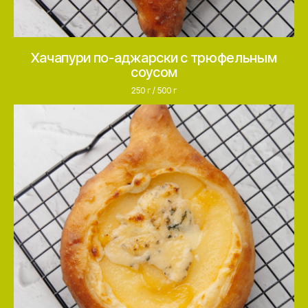
Производство под СТМ
Сотрудничаем с федеральными
сетями и производим
продукцию под их брендом
Хачапури по-аджарски с трюфельным
соусом
Собственные
250 г / 500 г
торговые марки
Развиваем собственные бренды,
которые уже представлены
на рынке