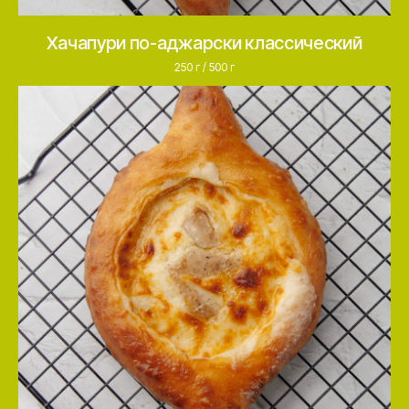
Хачапури по-аджарски классический
+ Обсудить сотрудничество
250 г / 500 г
Востребованный
ассортимент
50+ SKU, отгрузили более
3 000 000 единиц за 2025 год
Удобные форматы
поставки
Поставляем в замороженном
и охлажденном виде