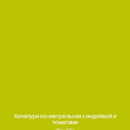
Хачапури по-мегрельски с индейкой и
томатами
250 г / 500 г