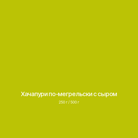
Хачапури по-мегрельски с сыром
250 г / 500 г