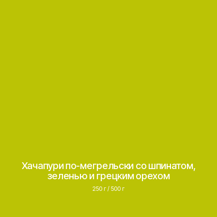
Хачапури по-мегрельски со шпинатом,
зеленью и грецким орехом
250 г / 500 г