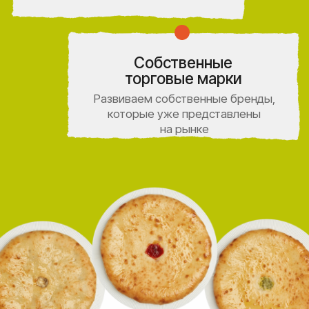
Продукция
Производство
Сотрудничество
О компании
Работа у
нас
Контакты
Согласие на обработку и хранение
персональных данных
Политика конфиденциальности
Разработка сайта
Скрябина Анастасия
©2026 BONUMFOOD
Все права защищены